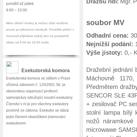
Dražbu řídí:
Mgr. P
pondělí až pátek
9:00 – 15:00
soubor MV
Mimo úřední hodiny je možno úřad navštívit
pouze po předchozí domluvě. Peněžité plnění v
Odhadní cena:
30
hotovosti přijímáme každý den na podatelně
úřadu od 9:00 do 15:00 hodin.
Nejnižší podání:
1
Výše jistoty:
0,- 
Dražební jednání 
Exekutorská komora
Máchovně 1170, 
Exekutorská komora se sídlem v Praze
zřízená zákonem č. 120/2001 Sb. je
Předmětem dražby 
stavovskou organizací profesní
SENCOR SLE 43F17
samosprávy sdružující soudní exekutory.
+ zesilovač PC se
Členství v ní je pro všechny exekutory
povinné ze zákona. Exekutor se stává
stolní lampa bílý
jejím členem okamžikem jmenování
nožů náramkové 
exekutorem.
microwawe SAMSU