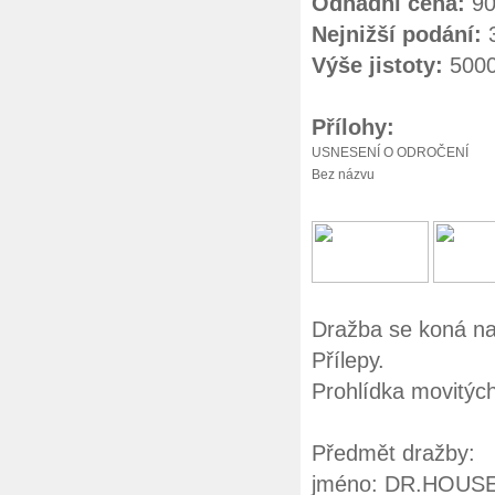
Odhadní cena:
90
Nejnižší podání:
3
Výše jistoty:
5000
Přílohy:
USNESENÍ O ODROČENÍ
Bez názvu
Dražba se koná na
Přílepy.
Prohlídka movitýc
Předmět dražby:
jméno: DR.HOUS