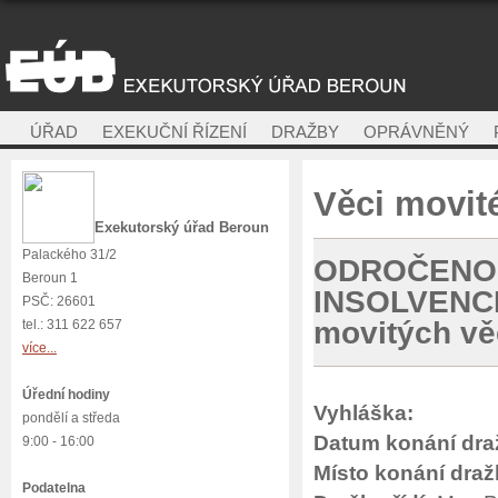
ÚŘAD
EXEKUČNÍ ŘÍZENÍ
DRAŽBY
OPRÁVNĚNÝ
Věci movit
Exekutorský úřad Beroun
Palackého 31/2
ODROČENO
Beroun 1
INSOLVENCI
PSČ: 26601
movitých vě
tel.: 311 622 657
více...
Úřední hodiny
Vyhláška:
pondělí a středa
Datum konání dra
9:00 - 16:00
Místo konání draž
Podatelna