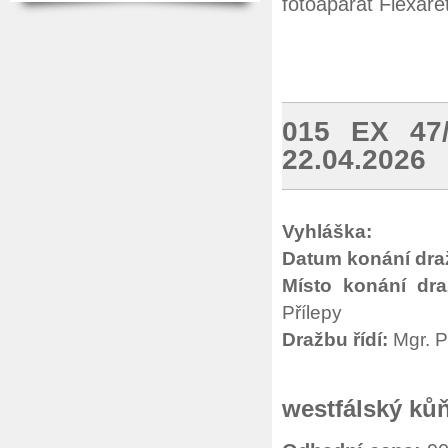
fotoaparát Flexare
015 EX 47
22.04.2026
Vyhláška:
Datum konání dra
Místo konání dra
Přílepy
Dražbu řídí:
Mgr. P
westfálský ků