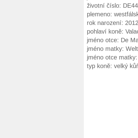
životní číslo: DE
plemeno: westfál
rok narození: 201
pohlaví koně: Vala
jméno otce: De Ma
jméno matky: Welt
jméno otce matky:
typ koně: velký ků